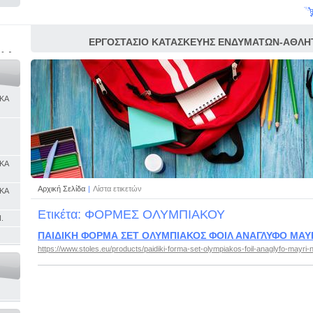
ΕΡΓΟΣΤΑΣΙΟ ΚΑΤΑΣΚΕΥΗΣ ΕΝΔΥΜΑΤΩΝ-ΑΘΛΗΤ
ΚΑ
ΠΑΡΑΔΟΣΙΑΚΩΝ ΕΝΔΥΜΑΣΙΩΝ ΚΑΙ ΧΡΙΣΤΟΥ
ΑΠΟΚΡΙΑΤ
ΚΑ
ΚΑ
Αρχική Σελίδα
|
Λίστα ετικετών
ΚΑ
Ετικέτα: ΦΟΡΜΕΣ ΟΛΥΜΠΙΑΚΟΥ
.
ΠΑΙΔΙΚΗ ΦΟΡΜΑ ΣΕΤ ΟΛΥΜΠΙΑΚΟΣ ΦΟΙΛ ΑΝΑΓΛΥΦΟ ΜΑΥ
https://www.stoles.eu/products/paidiki-forma-set-olympiakos-foil-anaglyfo-mayri-