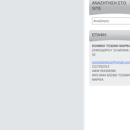
ΑΝΑΖΉΤΗΣΗ ΣΤΟ
SITE
ΕΠΑΦΉ
DOMINO ΤΣΙΩΝΗ ΜΑΡΘ
ΖΗΝΟΔΩΡΟΥ 15 ΑΘΗΝΑ 
42
eshopdom
ino2@gma
il.com
2117252313
ΑΦΜ 054308386
IRIS 6944 502365 ΤΣΙΩΝΗ
ΜΑΡΘΑ