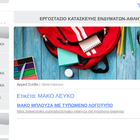
ΕΡΓΟΣΤΑΣΙΟ ΚΑΤΑΣΚΕΥΗΣ ΕΝΔΥΜΑΤΩΝ-ΑΘΛΗΤ
ΚΑ
ΠΑΡΑΔΟΣΙΑΚΩΝ ΕΝΔΥΜΑΣΙΩΝ ΚΑΙ ΧΡΙΣΤΟΥ
ΑΠΟΚΡΙΑΤ
ΚΑ
ΚΑ
Αρχική Σελίδα
|
Λίστα ετικετών
ΚΑ
Ετικέτα: ΜΑΚΟ ΛΕΥΚΟ
.
ΜΑΚΟ ΜΠΛΟΥΖΑ ΜΕ ΤΥΠΩΜΕΝΟ ΛΟΓΟΤΥΠΟ
https://www.stoles.eu/products/mako-mployza-me-typomeno-logotypo/