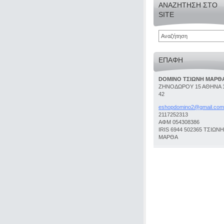
ΑΝΑΖΉΤΗΣΗ ΣΤΟ
SITE
ΕΠΑΦΉ
DOMINO ΤΣΙΩΝΗ ΜΑΡΘ
ΖΗΝΟΔΩΡΟΥ 15 ΑΘΗΝΑ 
42
eshopdom
ino2@gma
il.com
2117252313
ΑΦΜ 054308386
IRIS 6944 502365 ΤΣΙΩΝΗ
ΜΑΡΘΑ