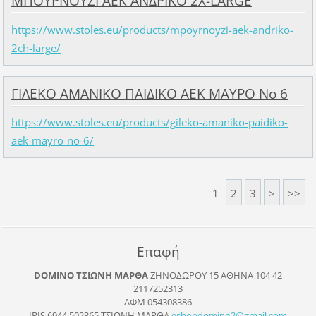
ΜΠΟΥΡΝΟΥΖΙ ΑΕΚ ΑΝΔΡΙΚΟ 2Χ-LARGE
https://www.stoles.eu/products/mpoyrnoyzi-aek-andriko-
2ch-large/
ΓΙΛΕΚΟ ΑΜΑΝΙΚΟ ΠΑΙΔΙΚΟ ΑΕΚ ΜΑΥΡΟ Νο 6
https://www.stoles.eu/products/gileko-amaniko-paidiko-
aek-mayro-no-6/
1
2
3
>
>>
Επαφή
DOMINO ΤΣΙΩΝΗ ΜΑΡΘΑ
ΖΗΝΟΔΩΡΟΥ 15 ΑΘΗΝΑ 104 42
2117252313
ΑΦΜ 054308386
IRIS 6944 502365 ΤΣΙΩΝΗ ΜΑΡΘΑ
eshopdom
ino2@gma
il.com